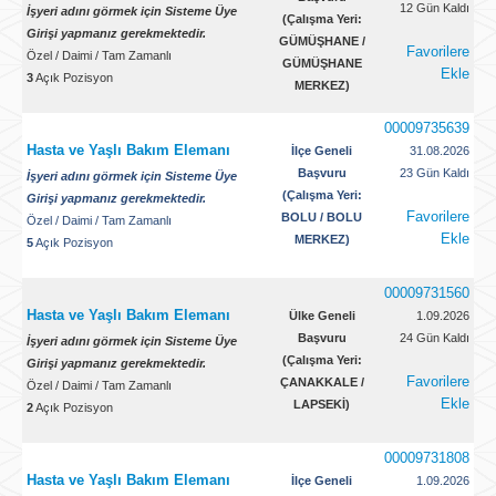
12 Gün Kaldı
İşyeri adını görmek için Sisteme Üye
(Çalışma Yeri:
Girişi yapmanız gerekmektedir.
GÜMÜŞHANE /
Favorilere
Özel
/
Daimi
/
Tam Zamanlı
GÜMÜŞHANE
Ekle
3
Açık Pozisyon
MERKEZ)
00009735639
Hasta ve Yaşlı Bakım Elemanı
İlçe Geneli
31.08.2026
Başvuru
23 Gün Kaldı
İşyeri adını görmek için Sisteme Üye
(Çalışma Yeri:
Girişi yapmanız gerekmektedir.
Favorilere
BOLU / BOLU
Özel
/
Daimi
/
Tam Zamanlı
Ekle
MERKEZ)
5
Açık Pozisyon
00009731560
Hasta ve Yaşlı Bakım Elemanı
Ülke Geneli
1.09.2026
Başvuru
24 Gün Kaldı
İşyeri adını görmek için Sisteme Üye
(Çalışma Yeri:
Girişi yapmanız gerekmektedir.
Favorilere
ÇANAKKALE /
Özel
/
Daimi
/
Tam Zamanlı
Ekle
LAPSEKİ)
2
Açık Pozisyon
00009731808
Hasta ve Yaşlı Bakım Elemanı
İlçe Geneli
1.09.2026