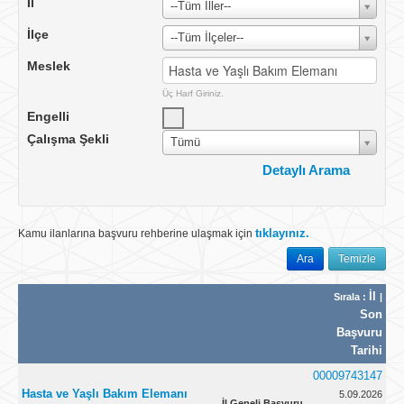
İl
--Tüm İller--
İlçe
--Tüm İlçeler--
Meslek
Üç Harf Giriniz.
Engelli
Çalışma Şekli
Tümü
Detaylı Arama
Çalışma Yeri
Yurtiçi
tıklayınız.
Kamu ilanlarına başvuru rehberine ulaşmak için
Ülke
TÜRKİYE
Ara
Temizle
İlan No
İl
Sırala :
|
İlan Tarihi
Tümü
Son
Vardiya
Başvuru
Tarihi
İşyeri Ünvanı
00009743147
Öğrenim Durumu
Tümü
Hasta ve Yaşlı Bakım Elemanı
5.09.2026
İl Geneli Başvuru