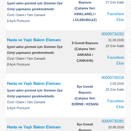
Başvuru
27 Gün Kaldı
İşyeri adını görmek için Sisteme Üye
(Çalışma Yeri:
Girişi yapmanız gerekmektedir.
Favorilere
KIRKLARELİ /
Özel
/
Daimi
/
Tam Zamanlı
Ekle
LÜLEBURGAZ)
1
Açık Pozisyon
00009734282
Hasta ve Yaşlı Bakım Elemanı
31.08.2026
İl Geneli Başvuru
23 Gün Kaldı
İşyeri adını görmek için Sisteme Üye
(Çalışma Yeri:
Girişi yapmanız gerekmektedir.
ANKARA /
Favorilere
Özel
/
Daimi
/
Tam Zamanlı
ÇANKAYA)
Ekle
2
Açık Pozisyon
00009735018
Hasta ve Yaşlı Bakım Elemanı
2.09.2026
İlçe Geneli
25 Gün Kaldı
İşyeri adını görmek için Sisteme Üye
Başvuru
Girişi yapmanız gerekmektedir.
(Çalışma Yeri:
Favorilere
Özel
/
Daimi
/
Tam Zamanlı
EDİRNE / KEŞAN)
Ekle
1
Açık Pozisyon
00009735081
İlçe Geneli
Hasta ve Yaşlı Bakım Elemanı
20.08.2026
Başvuru