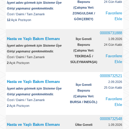
Başvuru
24 Gün Kaldı
İşyeri adını görmek için Sisteme Üye
(Çalışma Yeri:
Girişi yapmanız gerekmektedir.
Favorilere
ZONGULDAK /
Özel
/
Daimi
/
Tam Zamanlı
Ekle
GÖKÇEBEY)
12
Açık Pozisyon
00009731888
Hasta ve Yaşlı Bakım Elemanı
İlçe Geneli
1.09.2026
Başvuru
24 Gün Kaldı
İşyeri adını görmek için Sisteme Üye
(Çalışma Yeri:
Girişi yapmanız gerekmektedir.
Favorilere
TEKİRDAĞ /
Özel
/
Daimi
/
Tam Zamanlı
Ekle
SÜLEYMANPAŞA)
2
Açık Pozisyon
00009732521
Hasta ve Yaşlı Bakım Elemanı
2.09.2026
İlçe Geneli
25 Gün Kaldı
İşyeri adını görmek için Sisteme Üye
Başvuru
Girişi yapmanız gerekmektedir.
(Çalışma Yeri:
Favorilere
Özel
/
Daimi
/
Tam Zamanlı
BURSA / İNEGÖL)
Ekle
2
Açık Pozisyon
00009732548
Hasta ve Yaşlı Bakım Elemanı
Ülke Geneli
1.09.2026