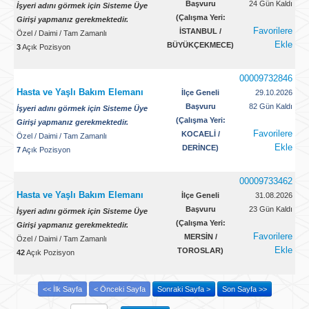
Başvuru
24 Gün Kaldı
İşyeri adını görmek için Sisteme Üye
(Çalışma Yeri:
Girişi yapmanız gerekmektedir.
Favorilere
İSTANBUL /
Özel
/
Daimi
/
Tam Zamanlı
Ekle
BÜYÜKÇEKMECE)
3
Açık Pozisyon
00009732846
Hasta ve Yaşlı Bakım Elemanı
İlçe Geneli
29.10.2026
Başvuru
82 Gün Kaldı
İşyeri adını görmek için Sisteme Üye
(Çalışma Yeri:
Girişi yapmanız gerekmektedir.
Favorilere
KOCAELİ /
Özel
/
Daimi
/
Tam Zamanlı
Ekle
DERİNCE)
7
Açık Pozisyon
00009733462
Hasta ve Yaşlı Bakım Elemanı
İlçe Geneli
31.08.2026
Başvuru
23 Gün Kaldı
İşyeri adını görmek için Sisteme Üye
(Çalışma Yeri:
Girişi yapmanız gerekmektedir.
Favorilere
MERSİN /
Özel
/
Daimi
/
Tam Zamanlı
Ekle
TOROSLAR)
42
Açık Pozisyon
<< İlk Sayfa
< Önceki Sayfa
Sonraki Sayfa >
Son Sayfa >>