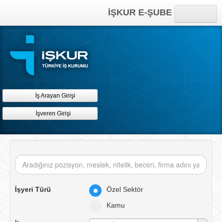
İŞKUR E-ŞUBE
Anasayfa
Online İşlemler
Kısayollar
İş Arayan Girişi
İşveren Girişi
İşyeri Türü
Özel Sektör
Kamu