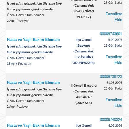
28 Gün Kaldı
İşyeri adını görmek için Sisteme Üye
(Çalışma Yeri:
Girişi yapmanız gerekmektedir.
SİVAS / SİVAS
Favorilere
Özel
/
Daimi
/
Tam Zamanlı
MERKEZ)
Ekle
2
Açık Pozisyon
00009743601
Hasta ve Yaşlı Bakım Elemanı
İlçe Geneli
6.09.2026
Başvuru
29 Gün Kaldı
İşyeri adını görmek için Sisteme Üye
(Çalışma Yeri:
Girişi yapmanız gerekmektedir.
Favorilere
ESKİŞEHİR /
Özel
/
Daimi
/
Tam Zamanlı
Ekle
ODUNPAZARI)
15
Açık Pozisyon
00009739723
Hasta ve Yaşlı Bakım Elemanı
31.08.2026
İl Geneli Başvuru
23 Gün Kaldı
İşyeri adını görmek için Sisteme Üye
(Çalışma Yeri:
Girişi yapmanız gerekmektedir.
ANKARA /
Favorilere
Özel
/
Daimi
/
Tam Zamanlı
ÇANKAYA)
Ekle
2
Açık Pozisyon
00009740324
Hasta ve Yaşlı Bakım Elemanı
İlçe Geneli
4.09.2026