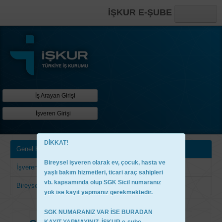
İŞKUR E-ŞUBE
Anasayfa
Online İşlemler
Kısayollar
İş Arayan Girişi
İşveren Girişi
DİKKAT!
Genel Koşullar
Bireysel işveren olarak ev, çocuk, hasta ve
İşveren Kimlik Bilgileri
yaşlı bakım hizmetleri, ticari araç sahipleri
vb. kapsamında olup SGK Sicil numaranız
Bireysel İşveren Bilgileri
yok ise kayıt yapmanız gerekmektedir.
SGK NUMARANIZ VAR İSE BURADAN
KAYIT YAPMAYINIZ. İŞKUR e-şube