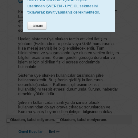
üzerinden
İŞVEREN - ÜYE OL
sekmesini
tıklayarak kayıt yapmanız gerekmektedir.
Tamam
Okudum, kabul ediyorum.
Okudum, kabul etmiyorum.
Genel Koşullar
İleri >>