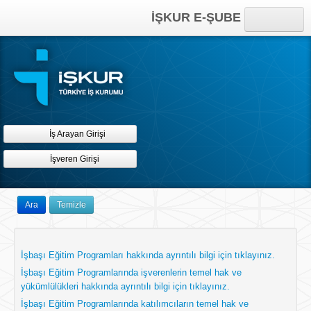
İŞKUR E-ŞUBE
Anasayfa
Online İşlemler
Kısayollar
İş Arayan Girişi
İşveren Girişi
Ara
Temizle
İşbaşı Eğitim Programları hakkında ayrıntılı bilgi için tıklayınız.
İşbaşı Eğitim Programlarında işverenlerin temel hak ve
yükümlülükleri hakkında ayrıntılı bilgi için tıklayınız.
İşbaşı Eğitim Programlarında katılımcıların temel hak ve