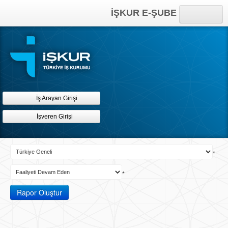
İŞKUR E-ŞUBE
Anasayfa
Online İşlemler
Kısayollar
İş Arayan Girişi
İşveren Girişi
*
*