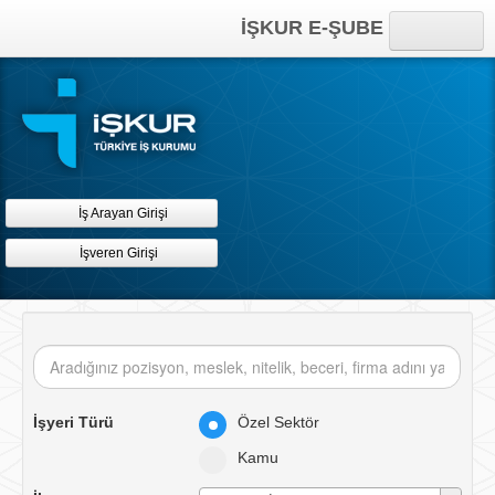
İŞKUR E-ŞUBE
Anasayfa
Online İşlemler
Kısayollar
İş Arayan Girişi
İşveren Girişi
İşyeri Türü
Özel Sektör
Kamu