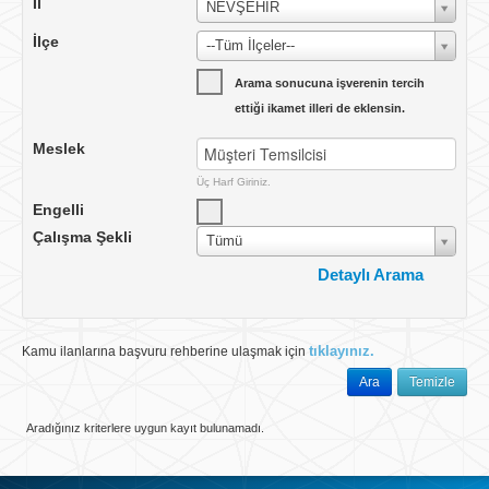
İl
NEVŞEHİR
İlçe
--Tüm İlçeler--
Arama sonucuna işverenin tercih
ettiği ikamet illeri de eklensin.
Meslek
Üç Harf Giriniz.
Engelli
Çalışma Şekli
Tümü
Detaylı Arama
Çalışma Yeri
Yurtiçi
tıklayınız.
Kamu ilanlarına başvuru rehberine ulaşmak için
Ülke
TÜRKİYE
Ara
Temizle
İlan No
Aradığınız kriterlere uygun kayıt bulunamadı.
İlan Tarihi
Tümü
Vardiya