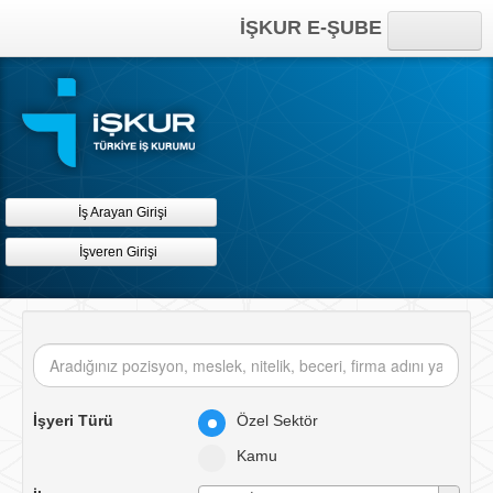
İŞKUR E-ŞUBE
Anasayfa
Online İşlemler
Kısayollar
İş Arayan Girişi
İşveren Girişi
İşyeri Türü
Özel Sektör
Kamu