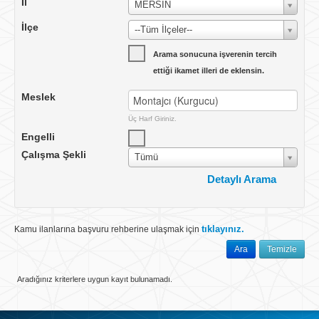
İl
MERSİN
İlçe
--Tüm İlçeler--
Arama sonucuna işverenin tercih
ettiği ikamet illeri de eklensin.
Meslek
Üç Harf Giriniz.
Engelli
Çalışma Şekli
Tümü
Detaylı Arama
Çalışma Yeri
Yurtiçi
tıklayınız.
Kamu ilanlarına başvuru rehberine ulaşmak için
Ülke
TÜRKİYE
Ara
Temizle
İlan No
Aradığınız kriterlere uygun kayıt bulunamadı.
İlan Tarihi
Tümü
Vardiya