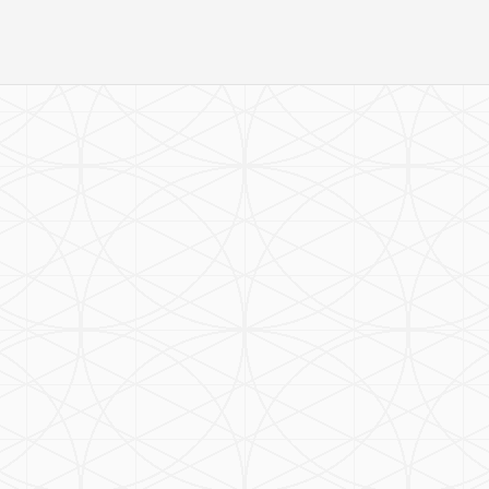
Vardiya
İşyeri Ünvanı
Tümü
Öğrenim Durumu