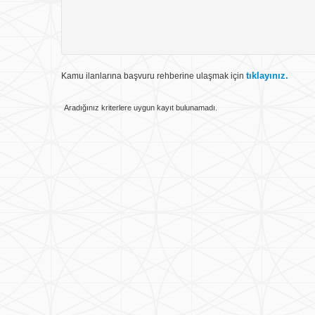
Yurtiçi
Çalışma Yeri
tıklayınız.
Kamu ilanlarına başvuru rehberine ulaşmak için
TÜRKİYE
Ülke
Aradığınız kriterlere uygun kayıt bulunamadı.
İlan No
Tümü
İlan Tarihi