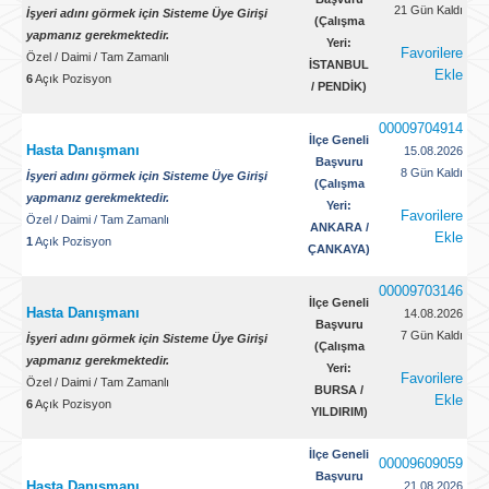
21 Gün Kaldı
İşyeri adını görmek için Sisteme Üye Girişi
(Çalışma
yapmanız gerekmektedir.
Yeri:
Favorilere
Özel
/
Daimi
/
Tam Zamanlı
İSTANBUL
Ekle
6
Açık Pozisyon
/ PENDİK)
00009704914
İlçe Geneli
Hasta Danışmanı
15.08.2026
Başvuru
8 Gün Kaldı
İşyeri adını görmek için Sisteme Üye Girişi
(Çalışma
yapmanız gerekmektedir.
Yeri:
Favorilere
Özel
/
Daimi
/
Tam Zamanlı
ANKARA /
Ekle
1
Açık Pozisyon
ÇANKAYA)
00009703146
İlçe Geneli
Hasta Danışmanı
14.08.2026
Başvuru
7 Gün Kaldı
İşyeri adını görmek için Sisteme Üye Girişi
(Çalışma
yapmanız gerekmektedir.
Yeri:
Favorilere
Özel
/
Daimi
/
Tam Zamanlı
BURSA /
Ekle
6
Açık Pozisyon
YILDIRIM)
İlçe Geneli
00009609059
Başvuru
Hasta Danışmanı
21.08.2026