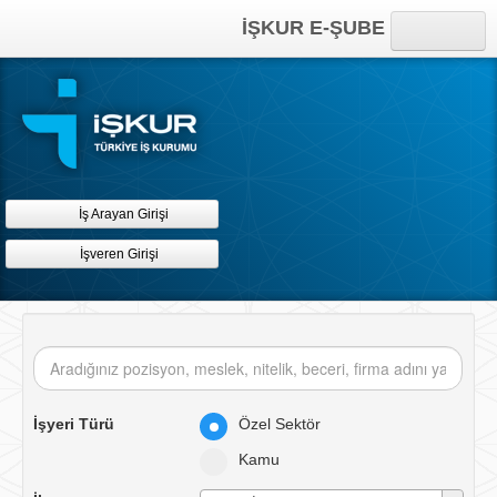
İŞKUR E-ŞUBE
Anasayfa
Online İşlemler
Kısayollar
İş Arayan Girişi
İşveren Girişi
İşyeri Türü
Özel Sektör
Kamu