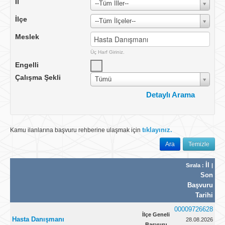
İl
--Tüm İller--
İlçe
--Tüm İlçeler--
Meslek
Üç Harf Giriniz.
Engelli
Çalışma Şekli
Tümü
Detaylı Arama
Çalışma Yeri
Yurtiçi
tıklayınız.
Kamu ilanlarına başvuru rehberine ulaşmak için
Ülke
TÜRKİYE
Ara
Temizle
İlan No
İl
Sırala :
|
İlan Tarihi
Tümü
Son
Vardiya
Başvuru
Tarihi
İşyeri Ünvanı
00009726628
Öğrenim Durumu
İlçe Geneli
Tümü
Hasta Danışmanı
28.08.2026
Başvuru