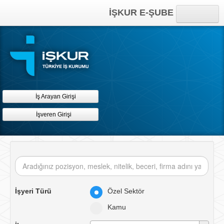
İŞKUR E-ŞUBE
Anasayfa
Online İşlemler
Kısayollar
İş Arayan Girişi
İşveren Girişi
İşyeri Türü
Özel Sektör
Kamu