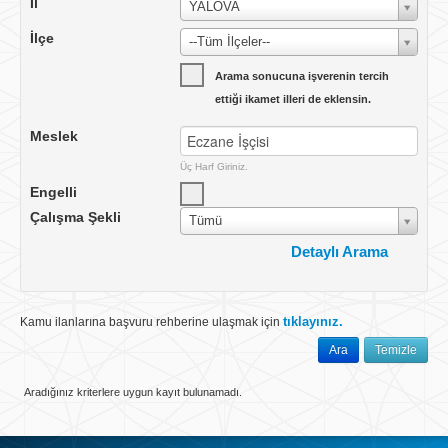
İl
YALOVA
İlçe
--Tüm İlçeler--
Arama sonucuna işverenin tercih
ettiği ikamet illeri de eklensin.
Meslek
Üç Harf Giriniz.
Engelli
Çalışma Şekli
Tümü
Detaylı Arama
Çalışma Yeri
Yurtiçi
tıklayınız.
Kamu ilanlarına başvuru rehberine ulaşmak için
Ülke
TÜRKİYE
Ara
Temizle
İlan No
Aradığınız kriterlere uygun kayıt bulunamadı.
İlan Tarihi
Tümü
Vardiya