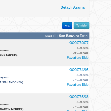
Detaylı Arama
Ara
Temizle
İl
Son Başvuru Tarihi
Sırala :
|
00009739977
4.09.2026
Başvuru
29 Gün Kaldı
SİN / TARSUS)
Favorilere Ekle
00009734295
2.09.2026
Başvuru
27 Gün Kaldı
UM / PALANDÖKEN)
Favorilere Ekle
00009736236
2.09.2026
Başvuru
27 Gün Kaldı
 / BARTIN MERKEZ)