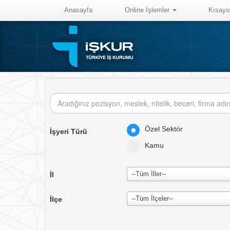
Anasayfa
Online İşlemler
Kısayo
Özel Sektör
İşyeri Türü
Kamu
--Tüm İller--
İl
--Tüm İlçeler--
İlçe