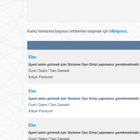
Yurtiçi
Çalışma Yeri
tıklayınız.
Kamu ilanlarına başvuru rehberine ulaşmak için
TÜRKİYE
Ülke
İlan No
Ebe
İşyeri adını görmek için Sisteme Üye Girişi yapmanız gerekmektedir.
Tümü
İlan Tarihi
Özel
/
Daimi
/
Tam Zamanlı
1
Açık Pozisyon
Ebe
İşyeri adını görmek için Sisteme Üye Girişi yapmanız gerekmektedir.
Özel
/
Daimi
/
Tam Zamanlı
2
Açık Pozisyon
Ebe
İşyeri adını görmek için Sisteme Üye Girişi yapmanız gerekmektedir.
Özel
/
Daimi
/
Tam Zamanlı