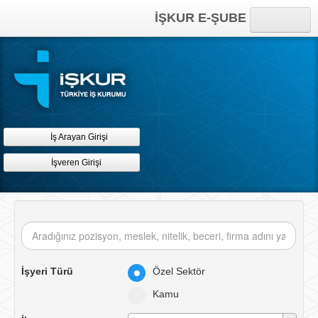
İŞKUR E-ŞUBE
Anasayfa
Online İşlemler
Kısayollar
İş Arayan Girişi
İşveren Girişi
İşyeri Türü
Özel Sektör
Kamu