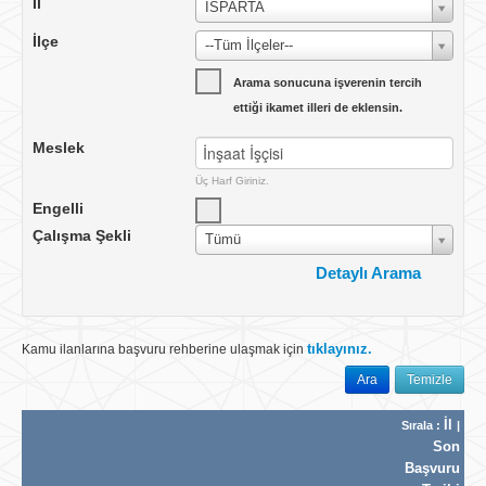
İl
ISPARTA
İlçe
--Tüm İlçeler--
Arama sonucuna işverenin tercih
ettiği ikamet illeri de eklensin.
Meslek
Üç Harf Giriniz.
Engelli
Çalışma Şekli
Tümü
Detaylı Arama
Çalışma Yeri
Yurtiçi
tıklayınız.
Kamu ilanlarına başvuru rehberine ulaşmak için
Ülke
TÜRKİYE
Ara
Temizle
İlan No
İl
Sırala :
|
İlan Tarihi
Tümü
Son
Vardiya
Başvuru