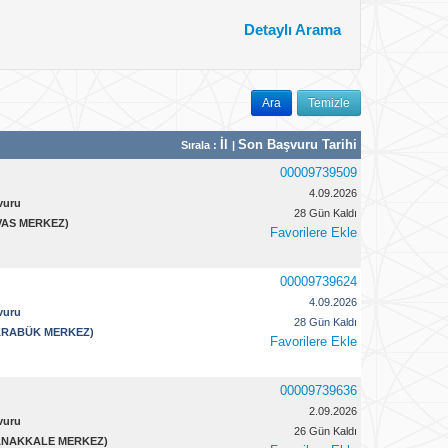
Detaylı Arama
Ara
Temizle
İl
Son Başvuru Tarihi
Sırala :
|
00009739509
4.09.2026
vuru
28 Gün Kaldı
SİVAS MERKEZ)
Favorilere Ekle
00009739624
4.09.2026
vuru
28 Gün Kaldı
 KARABÜK MERKEZ)
Favorilere Ekle
00009739636
2.09.2026
vuru
26 Gün Kaldı
 ÇANAKKALE MERKEZ)