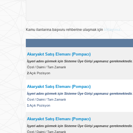
Yurtiçi
Çalışma Yeri
tıklayınız.
Kamu ilanlarına başvuru rehberine ulaşmak için
TÜRKİYE
Ülke
İlan No
Akaryakıt Satış Elemanı (Pompacı)
İşyeri adını görmek için Sisteme Üye Girişi yapmanız gerekmektedir.
Tümü
İlan Tarihi
Özel
/
Daimi
/
Tam Zamanlı
2
Açık Pozisyon
Akaryakıt Satış Elemanı (Pompacı)
İşyeri adını görmek için Sisteme Üye Girişi yapmanız gerekmektedir.
Özel
/
Daimi
/
Tam Zamanlı
1
Açık Pozisyon
Akaryakıt Satış Elemanı (Pompacı)
İşyeri adını görmek için Sisteme Üye Girişi yapmanız gerekmektedir.
Özel
/
Daimi
/
Tam Zamanlı