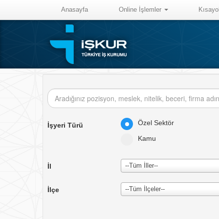
Anasayfa
Online İşlemler
Kısayo
Özel Sektör
İşyeri Türü
Kamu
--Tüm İller--
İl
--Tüm İlçeler--
İlçe