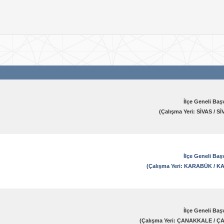
Vardiya
İşyeri Ünvanı
Tümü
Öğrenim Durumu
İlçe Geneli Baş
(Çalışma Yeri: SİVAS / 
İlçe Geneli Baş
(Çalışma Yeri: KARABÜK /
İlçe Geneli Baş
(Çalışma Yeri: ÇANAKKALE /