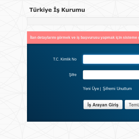
İlan detaylarını görmek ve iş başvurusu yapmak için sisteme g
T.C. Kimlik No
Şifre
Yeni Üye
Şifremi Unuttum
|