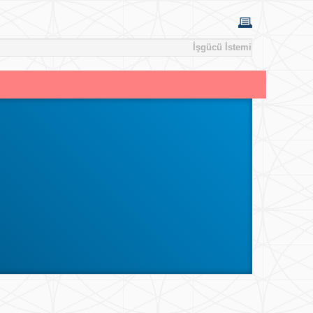
İşgücü İstemi