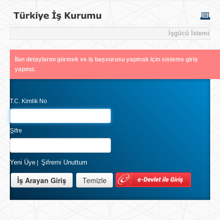
İşgücü İstemi
İlan detaylarını görmek ve iş başvurusu yapmak için sisteme giriş
yapınız.
T.C. Kimlik No
Şifre
Yeni Üye
Şifremi Unuttum
|