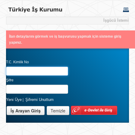
İşgücü İstemi
İlan detaylarını görmek ve iş başvurusu yapmak için sisteme giriş
yapınız.
T.C. Kimlik No
Şifre
Yeni Üye
Şifremi Unuttum
|