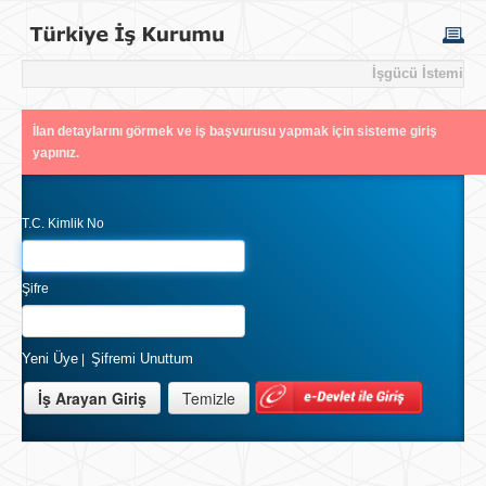
İşgücü İstemi
İlan detaylarını görmek ve iş başvurusu yapmak için sisteme giriş
yapınız.
T.C. Kimlik No
Şifre
Yeni Üye
Şifremi Unuttum
|