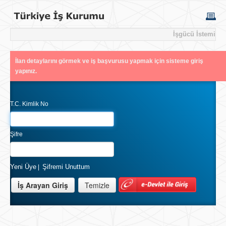
İşgücü İstemi
İlan detaylarını görmek ve iş başvurusu yapmak için sisteme giriş
yapınız.
T.C. Kimlik No
Şifre
Yeni Üye
Şifremi Unuttum
|