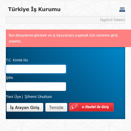
İşgücü İstemi
İlan detaylarını görmek ve iş başvurusu yapmak için sisteme giriş
yapınız.
T.C. Kimlik No
Şifre
Yeni Üye
Şifremi Unuttum
|