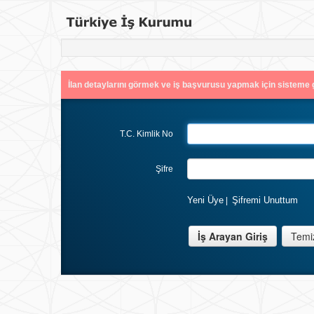
İlan detaylarını görmek ve iş başvurusu yapmak için sisteme g
T.C. Kimlik No
Şifre
Yeni Üye
Şifremi Unuttum
|