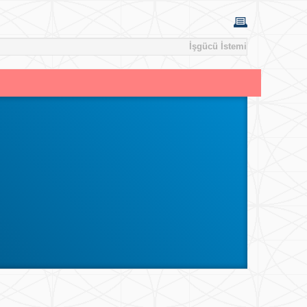
İşgücü İstemi