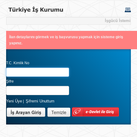
İşgücü İstemi
İlan detaylarını görmek ve iş başvurusu yapmak için sisteme giriş
yapınız.
T.C. Kimlik No
Şifre
Yeni Üye
Şifremi Unuttum
|