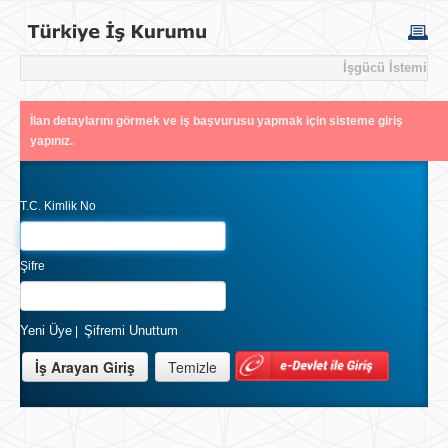
İşgücü İstemi
İlan detaylarını görmek ve iş başvurusu yapmak için sisteme giriş
yapınız.
T.C. Kimlik No
Şifre
Yeni Üye
Şifremi Unuttum
|