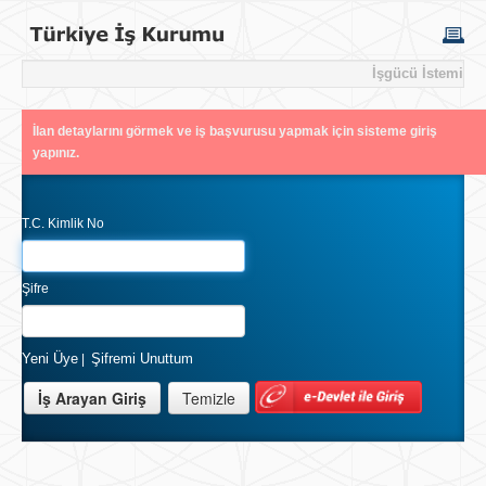
İşgücü İstemi
İlan detaylarını görmek ve iş başvurusu yapmak için sisteme giriş
yapınız.
T.C. Kimlik No
Şifre
Yeni Üye
Şifremi Unuttum
|