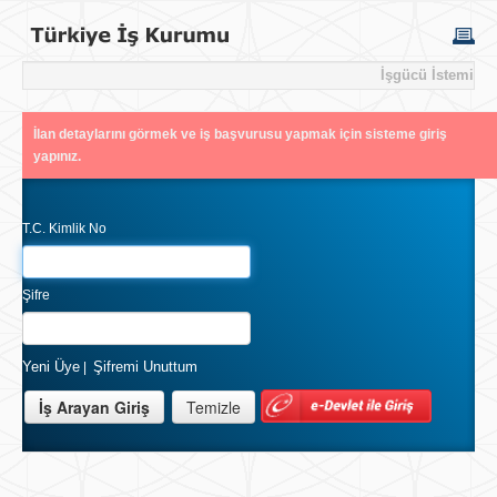
İşgücü İstemi
İlan detaylarını görmek ve iş başvurusu yapmak için sisteme giriş
yapınız.
T.C. Kimlik No
Şifre
Yeni Üye
Şifremi Unuttum
|