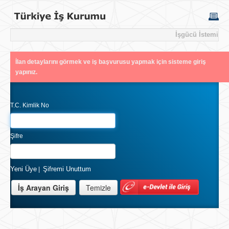
İşgücü İstemi
İlan detaylarını görmek ve iş başvurusu yapmak için sisteme giriş
yapınız.
T.C. Kimlik No
Şifre
Yeni Üye
Şifremi Unuttum
|