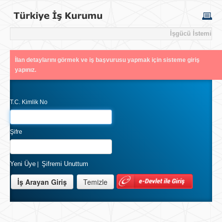
İşgücü İstemi
İlan detaylarını görmek ve iş başvurusu yapmak için sisteme giriş
yapınız.
T.C. Kimlik No
Şifre
Yeni Üye
Şifremi Unuttum
|