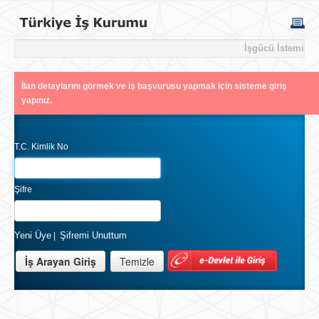
İşgücü İstemi
İlan detaylarını görmek ve iş başvurusu yapmak için sisteme giriş
yapınız.
T.C. Kimlik No
Şifre
Yeni Üye
Şifremi Unuttum
|