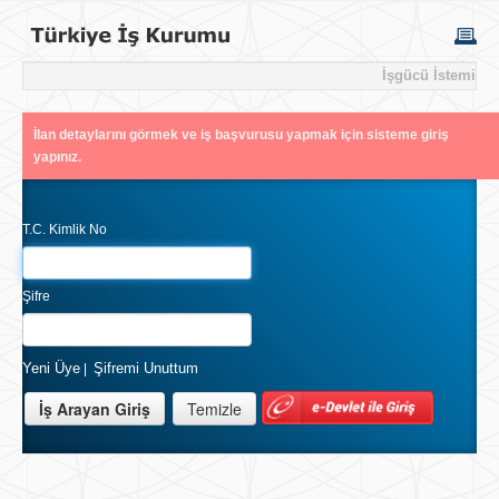
İşgücü İstemi
İlan detaylarını görmek ve iş başvurusu yapmak için sisteme giriş
yapınız.
T.C. Kimlik No
Şifre
Yeni Üye
Şifremi Unuttum
|