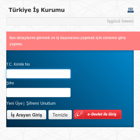
İşgücü İstemi
İlan detaylarını görmek ve iş başvurusu yapmak için sisteme giriş
yapınız.
T.C. Kimlik No
Şifre
Yeni Üye
Şifremi Unuttum
|