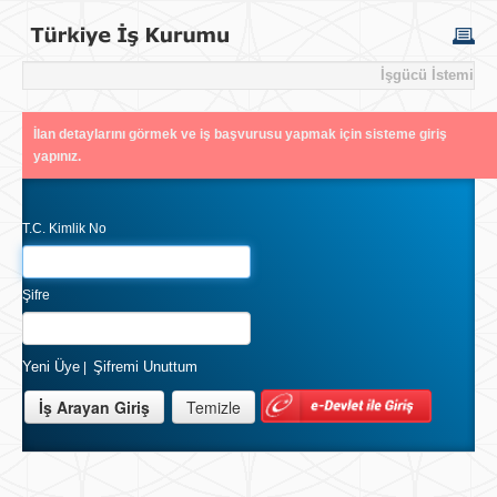
İşgücü İstemi
İlan detaylarını görmek ve iş başvurusu yapmak için sisteme giriş
yapınız.
T.C. Kimlik No
Şifre
Yeni Üye
Şifremi Unuttum
|