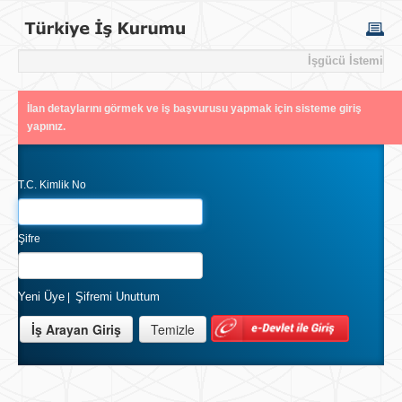
İşgücü İstemi
İlan detaylarını görmek ve iş başvurusu yapmak için sisteme giriş
yapınız.
T.C. Kimlik No
Şifre
Yeni Üye
Şifremi Unuttum
|