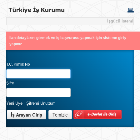
İşgücü İstemi
İlan detaylarını görmek ve iş başvurusu yapmak için sisteme giriş
yapınız.
T.C. Kimlik No
Şifre
Yeni Üye
Şifremi Unuttum
|