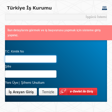
İşgücü İstemi
İlan detaylarını görmek ve iş başvurusu yapmak için sisteme giriş
yapınız.
T.C. Kimlik No
Şifre
Yeni Üye
Şifremi Unuttum
|