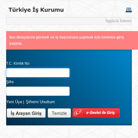
İşgücü İstemi
İlan detaylarını görmek ve iş başvurusu yapmak için sisteme giriş
yapınız.
T.C. Kimlik No
Şifre
Yeni Üye
Şifremi Unuttum
|