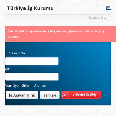
İşgücü İstemi
İlan detaylarını görmek ve iş başvurusu yapmak için sisteme giriş
yapınız.
T.C. Kimlik No
Şifre
Yeni Üye
Şifremi Unuttum
|