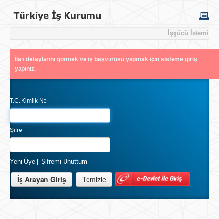
İşgücü İstemi
İlan detaylarını görmek ve iş başvurusu yapmak için sisteme giriş
yapınız.
T.C. Kimlik No
Şifre
Yeni Üye
Şifremi Unuttum
|