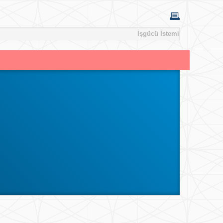
İşgücü İstemi