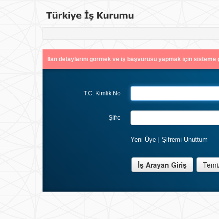
İlan detaylarını görmek ve iş başvurusu yapmak için sisteme g
T.C. Kimlik No
Şifre
Yeni Üye
Şifremi Unuttum
|