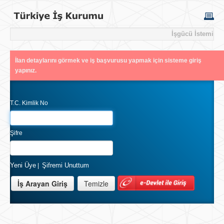
İşgücü İstemi
İlan detaylarını görmek ve iş başvurusu yapmak için sisteme giriş
yapınız.
T.C. Kimlik No
Şifre
Yeni Üye
Şifremi Unuttum
|