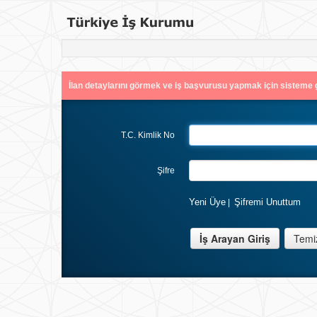
İlan detaylarını görmek ve iş başvurusu yapmak için sisteme g
T.C. Kimlik No
Şifre
Yeni Üye
Şifremi Unuttum
|