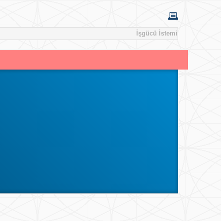
İşgücü İstemi