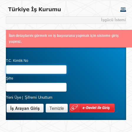
İşgücü İstemi
İlan detaylarını görmek ve iş başvurusu yapmak için sisteme giriş
yapınız.
T.C. Kimlik No
Şifre
Yeni Üye
Şifremi Unuttum
|