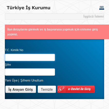
İşgücü İstemi
İlan detaylarını görmek ve iş başvurusu yapmak için sisteme giriş
yapınız.
T.C. Kimlik No
Şifre
Yeni Üye
Şifremi Unuttum
|