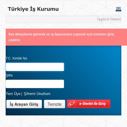
İşgücü İstemi
İlan detaylarını görmek ve iş başvurusu yapmak için sisteme giriş
yapınız.
T.C. Kimlik No
Şifre
Yeni Üye
Şifremi Unuttum
|