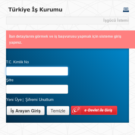
İşgücü İstemi
İlan detaylarını görmek ve iş başvurusu yapmak için sisteme giriş
yapınız.
T.C. Kimlik No
Şifre
Yeni Üye
Şifremi Unuttum
|