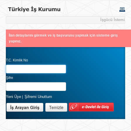
İşgücü İstemi
İlan detaylarını görmek ve iş başvurusu yapmak için sisteme giriş
yapınız.
T.C. Kimlik No
Şifre
Yeni Üye
Şifremi Unuttum
|