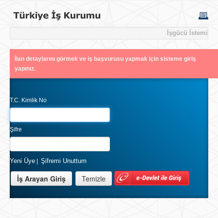
İşgücü İstemi
İlan detaylarını görmek ve iş başvurusu yapmak için sisteme giriş
yapınız.
T.C. Kimlik No
Şifre
Yeni Üye
Şifremi Unuttum
|