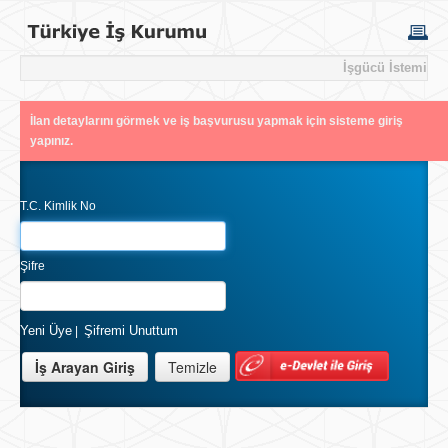
İşgücü İstemi
İlan detaylarını görmek ve iş başvurusu yapmak için sisteme giriş
yapınız.
T.C. Kimlik No
Şifre
Yeni Üye
Şifremi Unuttum
|