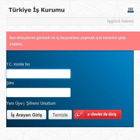
İşgücü İstemi
İlan detaylarını görmek ve iş başvurusu yapmak için sisteme giriş
yapınız.
T.C. Kimlik No
Şifre
Yeni Üye
Şifremi Unuttum
|