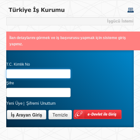
İşgücü İstemi
İlan detaylarını görmek ve iş başvurusu yapmak için sisteme giriş
yapınız.
T.C. Kimlik No
Şifre
Yeni Üye
Şifremi Unuttum
|