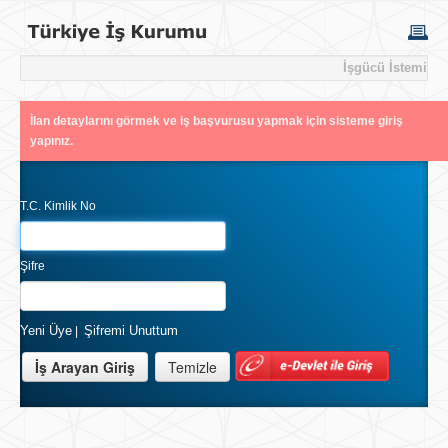
İşgücü İstemi
İlan detaylarını görmek ve iş başvurusu yapmak için sisteme giriş
yapınız.
T.C. Kimlik No
Şifre
Yeni Üye
Şifremi Unuttum
|