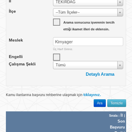
İl
TEKİRDAĞ
İlçe
--Tüm İlçeler--
Arama sonucuna işverenin tercih
ettiği ikamet illeri de eklensin.
Meslek
Üç Harf Giriniz.
Engelli
Çalışma Şekli
Tümü
Detaylı Arama
Çalışma Yeri
Yurtiçi
tıklayınız.
Kamu ilanlarına başvuru rehberine ulaşmak için
Ülke
TÜRKİYE
Ara
Temizle
İlan No
İl
Sırala :
|
İlan Tarihi
Tümü
Son
Vardiya
Başvuru