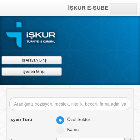
İŞKUR E-ŞUBE
Anasayfa
Online İşlemler
Kısayollar
İş Arayan Girişi
İşveren Girişi
İşyeri Türü
Özel Sektör
Kamu