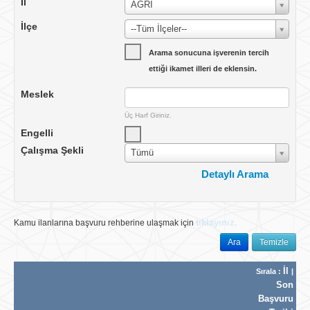
İl
AĞRI
İlçe
--Tüm İlçeler--
Arama sonucuna işverenin tercih
ettiği ikamet illeri de eklensin.
Meslek
Üç Harf Giriniz.
Engelli
Çalışma Şekli
Tümü
Detaylı Arama
Çalışma Yeri
Yurtiçi
tıklayınız.
Kamu ilanlarına başvuru rehberine ulaşmak için
Ülke
TÜRKİYE
Ara
Temizle
İlan No
İl
Sırala :
|
İlan Tarihi
Tümü
Son
Vardiya
Başvuru