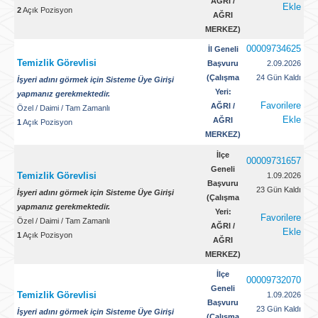
AĞRI /
Ekle
2
Açık Pozisyon
AĞRI
MERKEZ)
00009734625
İl Geneli
Temizlik Görevlisi
Başvuru
2.09.2026
(Çalışma
24 Gün Kaldı
İşyeri adını görmek için Sisteme Üye Girişi
Yeri:
yapmanız gerekmektedir.
Favorilere
AĞRI /
Özel
/
Daimi
/
Tam Zamanlı
Ekle
AĞRI
1
Açık Pozisyon
MERKEZ)
İlçe
00009731657
Geneli
Temizlik Görevlisi
1.09.2026
Başvuru
23 Gün Kaldı
İşyeri adını görmek için Sisteme Üye Girişi
(Çalışma
yapmanız gerekmektedir.
Yeri:
Favorilere
Özel
/
Daimi
/
Tam Zamanlı
AĞRI /
Ekle
1
Açık Pozisyon
AĞRI
MERKEZ)
İlçe
00009732070
Geneli
Temizlik Görevlisi
1.09.2026
Başvuru
23 Gün Kaldı
İşyeri adını görmek için Sisteme Üye Girişi
(Çalışma