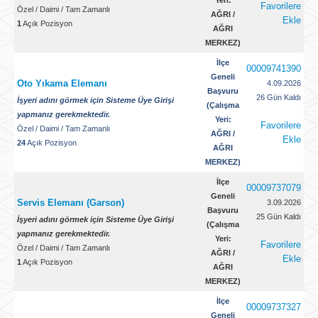
Yeri:
Favorilere
Özel
/
Daimi
/
Tam Zamanlı
AĞRI /
Ekle
1
Açık Pozisyon
AĞRI
MERKEZ)
İlçe
00009741390
Geneli
Oto Yıkama Elemanı
4.09.2026
Başvuru
26 Gün Kaldı
İşyeri adını görmek için Sisteme Üye Girişi
(Çalışma
yapmanız gerekmektedir.
Yeri:
Favorilere
Özel
/
Daimi
/
Tam Zamanlı
AĞRI /
Ekle
24
Açık Pozisyon
AĞRI
MERKEZ)
İlçe
00009737079
Geneli
Servis Elemanı (Garson)
3.09.2026
Başvuru
25 Gün Kaldı
İşyeri adını görmek için Sisteme Üye Girişi
(Çalışma
yapmanız gerekmektedir.
Yeri:
Favorilere
Özel
/
Daimi
/
Tam Zamanlı
AĞRI /
Ekle
1
Açık Pozisyon
AĞRI
MERKEZ)
İlçe
00009737327
Geneli