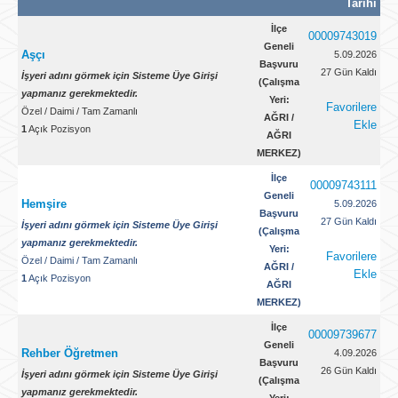
Tarihi
İşyeri Ünvanı
İlçe
00009743019
Öğrenim Durumu
Tümü
Geneli
Aşçı
5.09.2026
Başvuru
27 Gün Kaldı
İşyeri adını görmek için Sisteme Üye Girişi
(Çalışma
yapmanız gerekmektedir.
Yeri:
Favorilere
Özel
/
Daimi
/
Tam Zamanlı
AĞRI /
Ekle
1
Açık Pozisyon
AĞRI
MERKEZ)
İlçe
00009743111
Geneli
Hemşire
5.09.2026
Başvuru
27 Gün Kaldı
İşyeri adını görmek için Sisteme Üye Girişi
(Çalışma
yapmanız gerekmektedir.
Yeri:
Favorilere
Özel
/
Daimi
/
Tam Zamanlı
AĞRI /
Ekle
1
Açık Pozisyon
AĞRI
MERKEZ)
İlçe
00009739677
Geneli
Rehber Öğretmen
4.09.2026
Başvuru
26 Gün Kaldı
İşyeri adını görmek için Sisteme Üye Girişi
(Çalışma
yapmanız gerekmektedir.