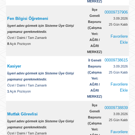
MERKEZ)
İlçe
00009737906
Geneli
Fen Bilgisi Öğretmeni
3.09.2026
Başvuru
25 Gün Kaldı
İşyeri adını görmek için Sisteme Üye Girişi
(Çalışma
yapmanız gerekmektedir.
Yeri:
Favorilere
Özel
/
Daimi
/
Tam Zamanlı
AĞRI /
Ekle
8
Açık Pozisyon
AĞRI
MERKEZ)
00009738615
İl Geneli
Kasiyer
Başvuru
3.09.2026
(Çalışma
25 Gün Kaldı
İşyeri adını görmek için Sisteme Üye Girişi
Yeri:
yapmanız gerekmektedir.
Favorilere
AĞRI /
Özel
/
Daimi
/
Tam Zamanlı
Ekle
AĞRI
1
Açık Pozisyon
MERKEZ)
İlçe
00009738839
Geneli
Mutfak Görevlisi
3.09.2026
Başvuru
25 Gün Kaldı
İşyeri adını görmek için Sisteme Üye Girişi
(Çalışma
yapmanız gerekmektedir.
Yeri:
Favorilere
Özel
/
Daimi
/
Tam Zamanlı