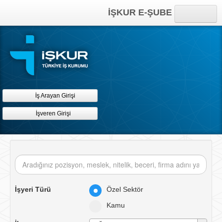
İŞKUR E-ŞUBE
Anasayfa
Online İşlemler
Kısayollar
İş Arayan Girişi
İşveren Girişi
İşyeri Türü
Özel Sektör
Kamu