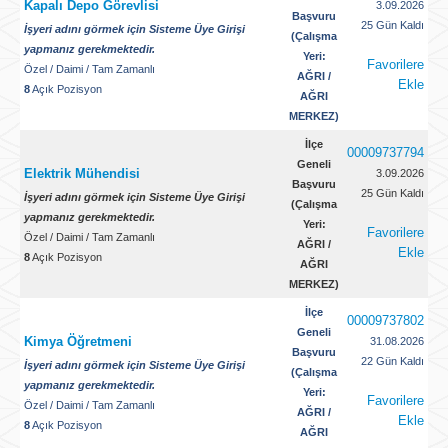
Kapalı Depo Görevlisi
3.09.2026
Başvuru
25 Gün Kaldı
İşyeri adını görmek için Sisteme Üye Girişi
(Çalışma
yapmanız gerekmektedir.
Yeri:
Favorilere
Özel
/
Daimi
/
Tam Zamanlı
AĞRI /
Ekle
8
Açık Pozisyon
AĞRI
MERKEZ)
İlçe
00009737794
Geneli
Elektrik Mühendisi
3.09.2026
Başvuru
25 Gün Kaldı
İşyeri adını görmek için Sisteme Üye Girişi
(Çalışma
yapmanız gerekmektedir.
Yeri:
Favorilere
Özel
/
Daimi
/
Tam Zamanlı
AĞRI /
Ekle
8
Açık Pozisyon
AĞRI
MERKEZ)
İlçe
00009737802
Geneli
Kimya Öğretmeni
31.08.2026
Başvuru
22 Gün Kaldı
İşyeri adını görmek için Sisteme Üye Girişi
(Çalışma
yapmanız gerekmektedir.
Yeri:
Favorilere
Özel
/
Daimi
/
Tam Zamanlı
AĞRI /
Ekle
8
Açık Pozisyon
AĞRI